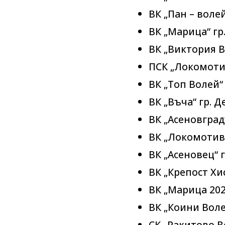
ВК „Пан – воле
ВК „Марица“ гр
ВК „Виктория В
ПСК „Локомоти
ВК „Топ Волей“
ВК „Въча“ гр. 
ВК „Асеновград
ВК „Локомотив
ВК „Асеновец“ 
ВК „Крепост Хис
ВК „Марица 202
ВК „Коини Воле
СК „Ракитово В