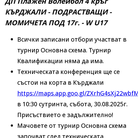
ДП Плажен Волейбол 4 кръг
КЪРДЖАЛИ - ПОДРАСТВАЩИ -
МОМИЧЕТА ПОД 17г. - W U17
Всички записани отбори участват в
турнир Основна схема. Турнир
Квалификации няма да има.
Техническата конференция ще се
състои на корта в Кърджали
https://maps.app.goo.gl/ZXrhG4sXj22wbf
в 10:30 сутринта, събота, 30.08.2025г.
Присъствието е задължително!
Мачовете от турнир Основна схема
започват след техническата