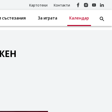
Картотеки
Контакти
 състезания
За играта
Календар
ЖЕН