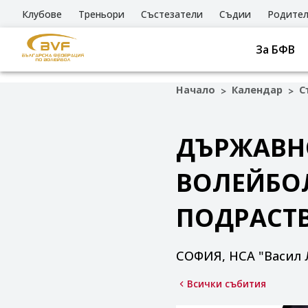
Клубове
Треньори
Състезатели
Съдии
Родите
За БФВ
Начало
Календар
С
>
>
ДЪРЖАВН
ВОЛЕЙБОЛ 
ПОДРАСТ
СОФИЯ, НСА "Васил 
Всички събития