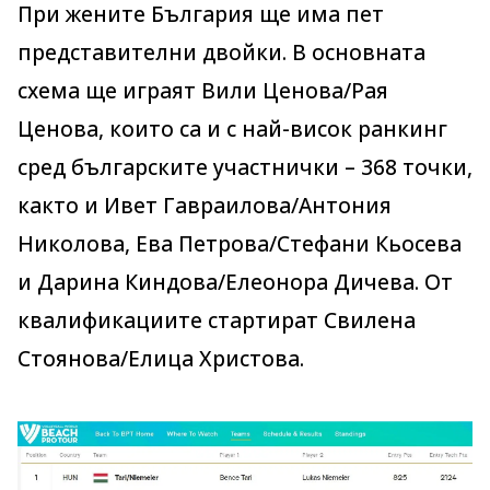
При жените България ще има пет
представителни двойки. В основната
схема ще играят Вили Ценова/Рая
Ценова, които са и с най-висок ранкинг
сред българските участнички – 368 точки,
както и Ивет Гавраилова/Антония
Николова, Ева Петрова/Стефани Кьосева
и Дарина Киндова/Елеонора Дичева. От
квалификациите стартират Свилена
Стоянова/Елица Христова.