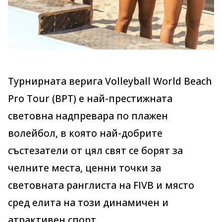
Турнирната верига Volleyball World Beach
Pro Tour (BPT) е най-престижната
световна надпревара по плажен
волейбол, в която най-добрите
състезатели от цял свят се борят за
челните места, ценни точки за
световната ранглиста на FIVB и място
сред елита на този динамичен и
атрактивен спорт.