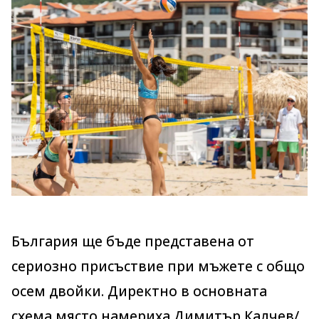
България ще бъде представена от
сериозно присъствие при мъжете с общо
осем двойки. Директно в основната
схема място намериха Димитър Калчев/