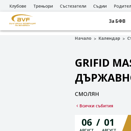
Клубове
Треньори
Състезатели
Съдии
Родите
За БФВ
Начало
Календар
С
>
>
GRIFID MA
ДЪРЖАВНО
СМОЛЯН
Всички събития
06
01
АВГУСТ
АВГУСТ