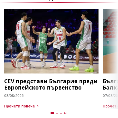
CEV представи България преди
Бълг
Европейското първенство
Балк
08/08/2026
07/08/2
Прочети повече
Прочети