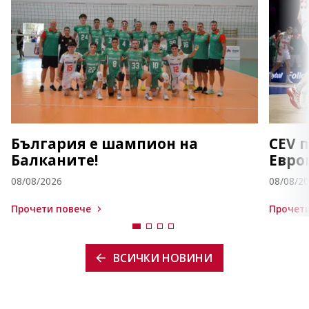
България е шампион на
CEV 
Балканите!
Евро
08/08/2026
08/08/2
Прочети повече
Прочети
ВСИЧКИ НОВИНИ