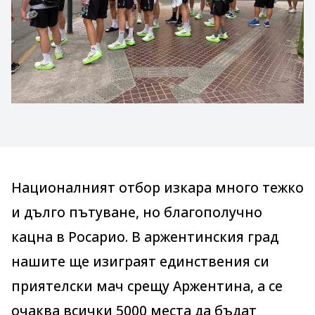
Националният отбор изкара много тежко
и дълго пътуване, но благополучно
кацна в Росарио. В аржентинския град
нашите ще изиграят единствения си
приятелски мач срещу Аржентина, а се
очаква всички 5000 места да бъдат