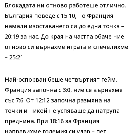
Блокадата ни отново работеше отлично.
България поведе с 15:10, но Франция
намали изоставането си до една точка –
20:19 за нас. До края на частта обаче ние
отново си върнахме играта и спечелихме
– 25:21.
Най-оспорван беше четвъртият гейм.
Франция започна с 3:0, ние се върнахме
със 7:6. От 12:12 започна размяна на
точки и никой не успяваше да натрупа
преднина. При 18:16 за Франция
направихме големия си удар – пет