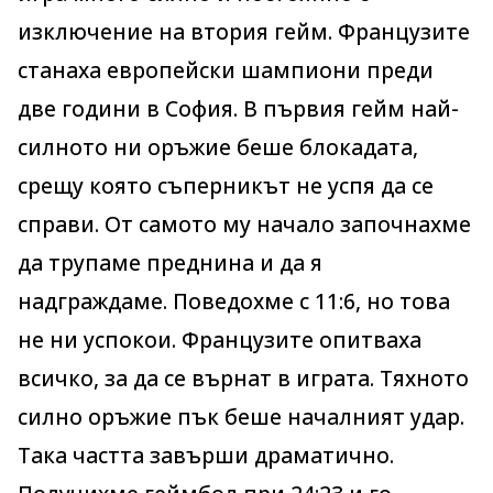
изключение на втория гейм. Французите
станаха европейски шампиони преди
две години в София. В първия гейм най-
силното ни оръжие беше блокадата,
срещу която съперникът не успя да се
справи. От самото му начало започнахме
да трупаме преднина и да я
надграждаме. Поведохме с 11:6, но това
не ни успокои. Французите опитваха
всичко, за да се върнат в играта. Тяхното
силно оръжие пък беше началният удар.
Така частта завърши драматично.