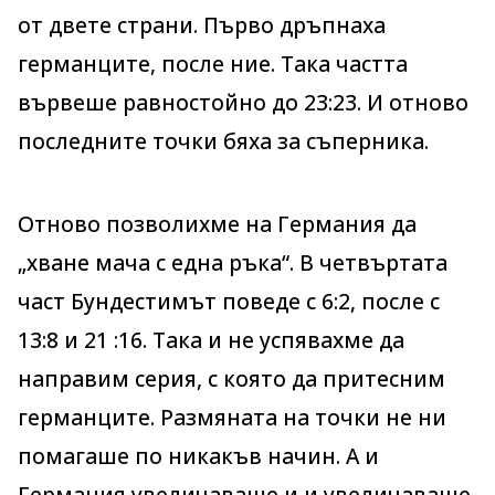
от двете страни. Първо дръпнаха
германците, после ние. Така частта
вървеше равностойно до 23:23. И отново
последните точки бяха за съперника.
Отново позволихме на Германия да
„хване мача с една ръка“. В четвъртата
част Бундестимът поведе с 6:2, после с
13:8 и 21 :16. Така и не успявахме да
направим серия, с която да притесним
германците. Размяната на точки не ни
помагаше по никакъв начин. А и
Германия увеличаваше и и увеличаваше