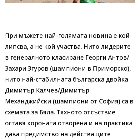
При мъжете най-голямата новина е кой
липсва, а не кой участва. Нито лидерите
в генералното класиране Георги Антов/
Захари Згуров (шампиони в Приморско),
нито най-стабилната българска двойка
Димитър Калчев/Димитър
Механджийски (шампиони от София) са в
схемата за Бяла. Тяхното отсъствие
оставя короната отворена и на практика
дава предимство на действащите