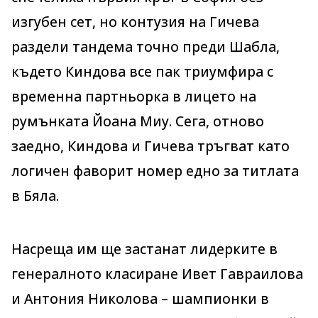
изгубен сет, но контузия на Гичева
раздели тандема точно преди Шабла,
където Киндова все пак триумфира с
временна партньорка в лицето на
румънката Йоана Миу. Сега, отново
заедно, Киндова и Гичева тръгват като
логичен фаворит номер едно за титлата
в Бяла.
Насреща им ще застанат лидерките в
генералното класиране Ивет Гавраилова
и Антония Николова – шампионки в