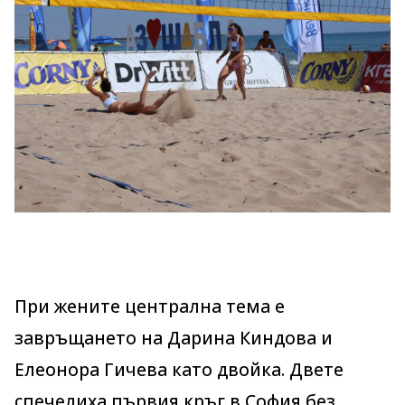
При жените централна тема е
завръщането на Дарина Киндова и
Елеонора Гичева като двойка. Двете
спечелиха първия кръг в София без