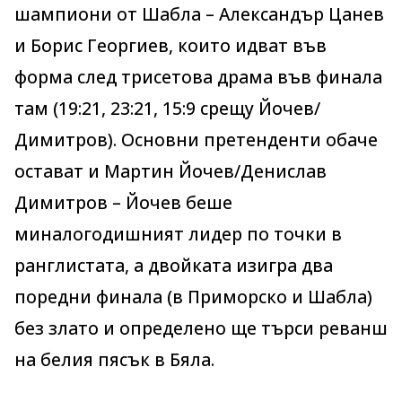
шампиони от Шабла – Александър Цанев
и Борис Георгиев, които идват във
форма след трисетова драма във финала
там (19:21, 23:21, 15:9 срещу Йочев/
Димитров). Основни претенденти обаче
остават и Мартин Йочев/Денислав
Димитров – Йочев беше
миналогодишният лидер по точки в
ранглистата, а двойката изигра два
поредни финала (в Приморско и Шабла)
без злато и определено ще търси реванш
на белия пясък в Бяла.